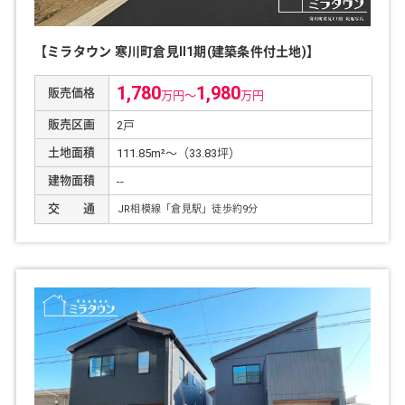
【ミラタウン 寒川町倉見Ⅱ1期(建築条件付土地)】
1,780
1,980
販売価格
万円～
万円
販売区画
2戸
土地面積
111.85m²～（33.83坪）
建物面積
--
交 通
JR相模線「倉見駅」徒歩約
9
分