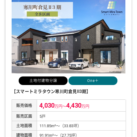
土地付建物分譲
One＋
【スマートミラタウン寒川町倉見Ⅱ3期】
4,030
4,430
販売価格
万円～
万円
販売区画
5戸
土地面積
111.85m²～（33.83坪）
建物面積
91.91m²～（27.75坪）