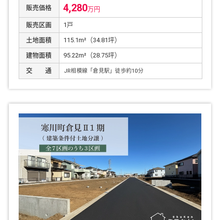
4,280
販売価格
万円
販売区画
1戸
土地面積
115.1m²（34.81坪）
建物面積
95.22m²（28.75坪）
交 通
JR相模線「倉見駅」徒歩約
10
分