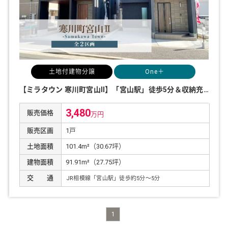
土地付建物分譲
One＋
【ミラタウン 寒川町宮山Ⅱ】「宮山駅」徒歩5分＆収納充実！
3,480
販売価格
万円
販売区画
1戸
土地面積
101.4m²（30.67坪）
建物面積
91.91m²（27.75坪）
交 通
JR相模線「宮山駅」徒歩約
5
分～
5
分
1