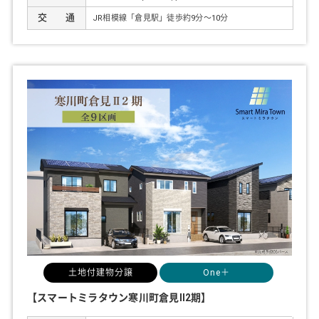
交 通
JR相模線「倉見駅」徒歩約
9
分～
10
分
土地付建物分譲
One＋
【スマートミラタウン寒川町倉見Ⅱ2期】